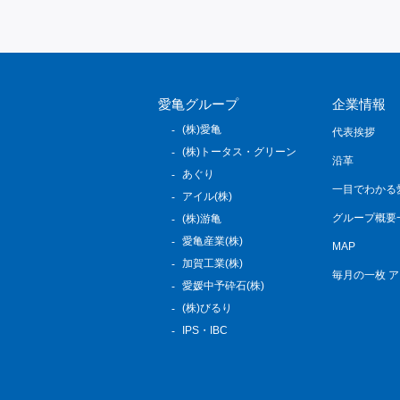
愛亀グループ
企業情報
(株)愛亀
代表挨拶
(株)トータス・グリーン
沿革
あぐり
一目でわかる
アイル(株)
グループ概要
(株)游亀
愛亀産業(株)
MAP
加賀工業(株)
毎月の一枚 
愛媛中予砕石(株)
(株)びるり
IPS・IBC