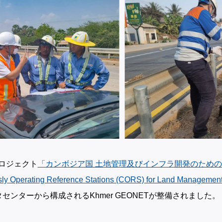
プロジェクト
「カンボジア国 土地管理及びインフラ開発のための
usly Operating Reference Stations (CORS) for Land Managemen
ンターから構成されるKhmer GEONETが整備されました。