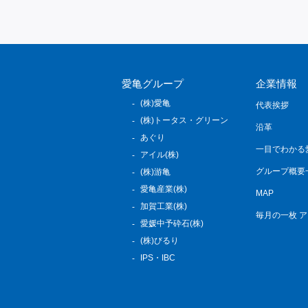
愛亀グループ
企業情報
(株)愛亀
代表挨拶
(株)トータス・グリーン
沿革
あぐり
一目でわかる
アイル(株)
グループ概要
(株)游亀
愛亀産業(株)
MAP
加賀工業(株)
毎月の一枚 
愛媛中予砕石(株)
(株)びるり
IPS・IBC