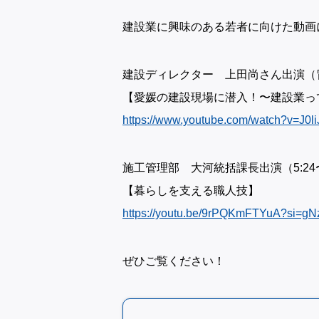
建設業に興味のある若者に向けた動画
建設ディレクター 上田尚さん出演（冒
【愛媛の建設現場に潜入！〜建設業っ
https://www.youtube.com/watch?v=J0l
施工管理部 大河統括課長出演（5:24〜
【暮らしを支える職人技】
https://youtu.be/9rPQKmFTYuA?si=
ぜひご覧ください！