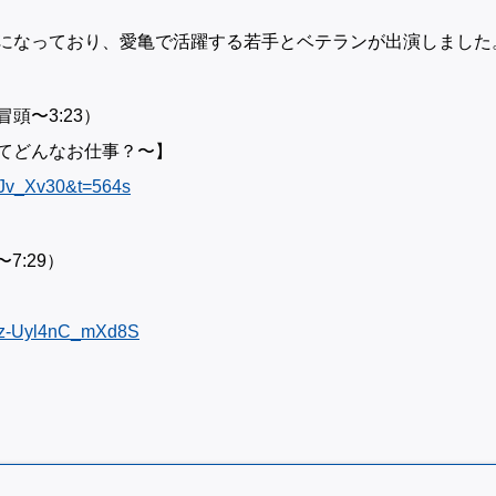
になっており、愛亀で活躍する若手とベテランが出演しました
頭〜3:23）
てどんなお仕事？〜】
iJv_Xv30&t=564s
7:29）
gNz-Uyl4nC_mXd8S