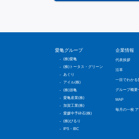
愛亀グループ
企業情報
(株)愛亀
代表挨拶
(株)トータス・グリーン
沿革
あぐり
一目でわかる
アイル(株)
グループ概要
(株)游亀
愛亀産業(株)
MAP
加賀工業(株)
毎月の一枚 
愛媛中予砕石(株)
(株)びるり
IPS・IBC