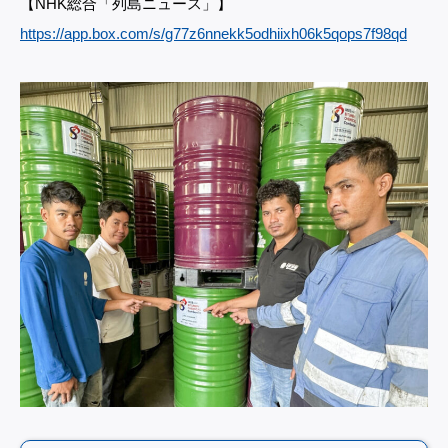
【NHK総合「列島ニュース」】
https://app.box.com/s/g77z6nnekk5odhiixh06k5qops7f98qd