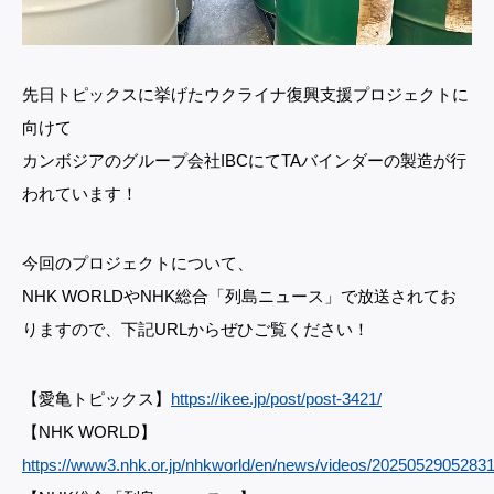
先日トピックスに挙げたウクライナ復興支援プロジェクトに
向けて
カンボジアのグループ会社IBCにてTAバインダーの製造が行
われています！
今回のプロジェクトについて、
NHK WORLDやNHK総合「列島ニュース」で放送されてお
りますので、下記URLからぜひご覧ください！
【愛亀トピックス】
https://ikee.jp/post/post-3421/
【NHK WORLD】
https://www3.nhk.or.jp/nhkworld/en/news/videos/2025052905283