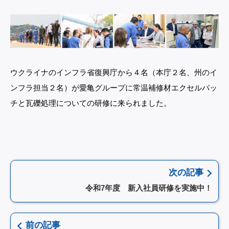
ウクライナのインフラ省復興庁から４名（本庁２名、州のイ
ンフラ担当２名）が愛亀グループに常温補修材エクセルパッ
チと瓦礫処理についての研修に来られました。
次の記事
令和7年度 新入社員研修を実施中！
前の記事