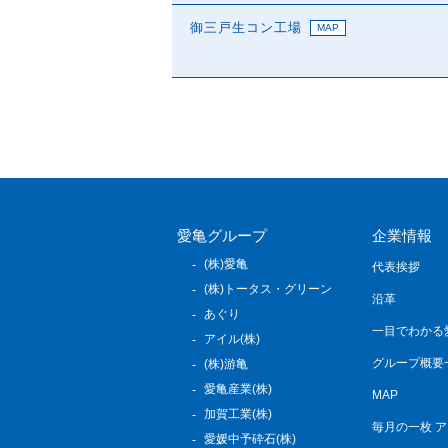
御三戸生コン工場
MAP
愛亀グループ
企業情報
(株)愛亀
代表挨拶
(株)トータス・グリーン
沿革
あぐり
一目でわかる
アイル(株)
グループ概要
(株)游亀
愛亀産業(株)
MAP
加賀工業(株)
毎月の一枚 
愛媛中予砕石(株)