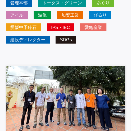
管理本部
トータス・グリーン
あぐり
アイル
游亀
加賀工業
びるり
愛媛中予砕石
IPS・IBC
愛亀産業
建設ディレクター
SDGs