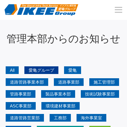
管理本部からのお知らせ
All
愛亀グループ
愛亀
道路管路事業本部
道路事業部
施工管理部
管路事業部
製品事業本部
技術試験事業部
ASC事業部
環境建材事業部
道路管路営業部
工務部
海外事業室