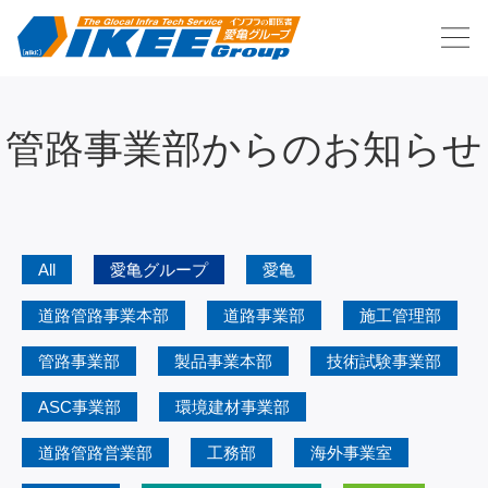
管路事業部からのお知らせ
All
愛亀グループ
愛亀
道路管路事業本部
道路事業部
施工管理部
管路事業部
製品事業本部
技術試験事業部
ASC事業部
環境建材事業部
道路管路営業部
工務部
海外事業室