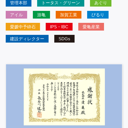
管理本部
トータス・グリーン
あぐり
アイル
游亀
加賀工業
びるり
愛媛中予砕石
IPS・IBC
愛亀産業
建設ディレクター
SDGs