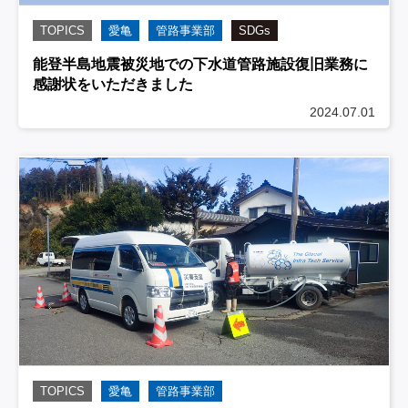
TOPICS
愛亀
管路事業部
SDGs
能登半島地震被災地での下水道管路施設復旧業務に
感謝状をいただきました
2024.07.01
TOPICS
愛亀
管路事業部