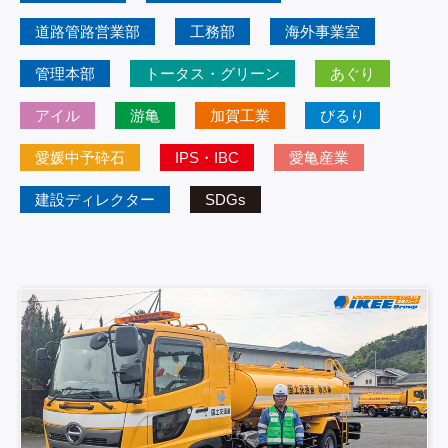
道路管路営業部
工務部
海外事業室
管理本部
トータス・グリーン
あぐり
アイル
游亀
加賀工業
びるり
愛媛中予砕石
IPS・IBC
愛亀産業
建設ディレクター
SDGs