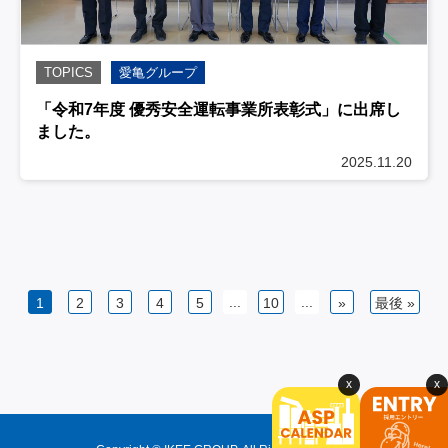
TOPICS
愛亀グループ
「令和7年度 優秀安全運転事業所表彰式」に出席し
ました。
2025.11.20
...
...
1
2
3
4
5
10
»
最後 »