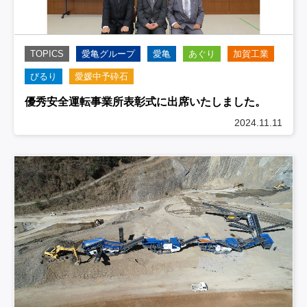
TOPICS
愛亀グループ
愛亀
あぐり
加賀工業
びるり
愛媛中予砕石
優秀安全運転事業所表彰式に出席いたしました。
2024.11.11