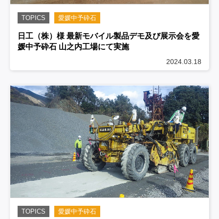
TOPICS
愛媛中予砕石
日工（株）様 最新モバイル製品デモ及び展示会を愛
媛中予砕石 山之内工場にて実施
2024.03.18
TOPICS
愛媛中予砕石