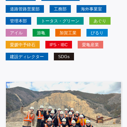
道路管路営業部
工務部
海外事業室
管理本部
トータス・グリーン
あぐり
アイル
游亀
加賀工業
びるり
愛媛中予砕石
IPS・IBC
愛亀産業
建設ディレクター
SDGs