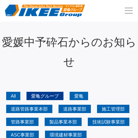
愛媛中予砕石からのお知ら
せ
All
愛亀グループ
愛亀
道路管路事業本部
道路事業部
施工管理部
管路事業部
製品事業本部
技術試験事業部
ASC事業部
環境建材事業部