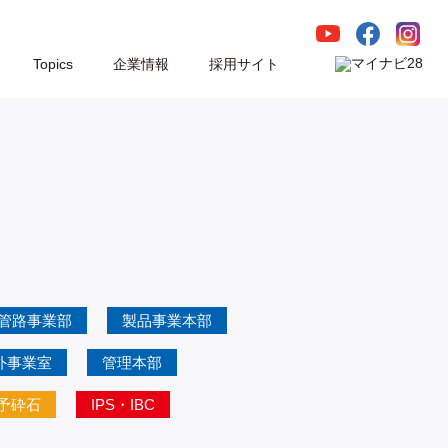
Topics
企業情報
採用サイト
管路事業部
製品事業本部
外事業室
管理本部
予砕石
IPS・IBC