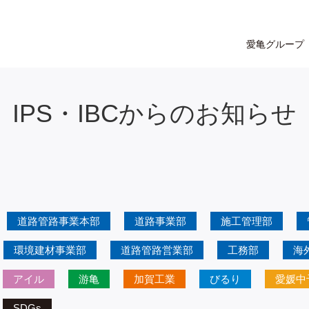
愛亀グループ
IPS・IBCからのお知らせ
道路管路事業本部
道路事業部
施工管理部
環境建材事業部
道路管路営業部
工務部
海
アイル
游亀
加賀工業
びるり
愛媛中
SDGs