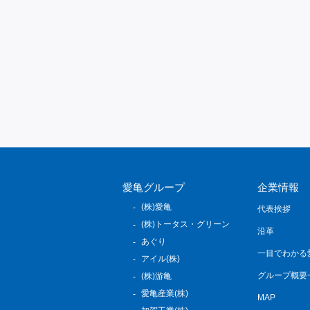
愛亀グループ
企業情報
(株)愛亀
代表挨拶
(株)トータス・グリーン
沿革
あぐり
一目でわかる
アイル(株)
グループ概要
(株)游亀
愛亀産業(株)
MAP