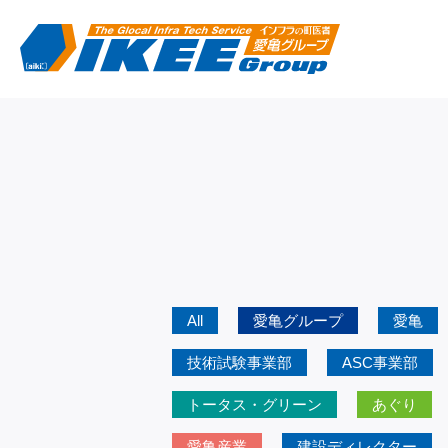
All
愛亀グループ
愛亀
技術試験事業部
ASC事業部
トータス・グリーン
あぐり
愛亀産業
建設ディレクター