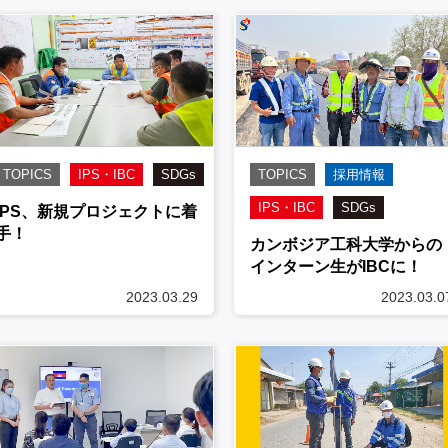
TOPICS
IPS・IBC
SDGs
TOPICS
採用情報
IPS・IBC
SDGs
IPS、新規プロジェクトに着
手！
カンボジア工科大学からの
インターン生がIBCに！
2023.03.29
2023.03.0