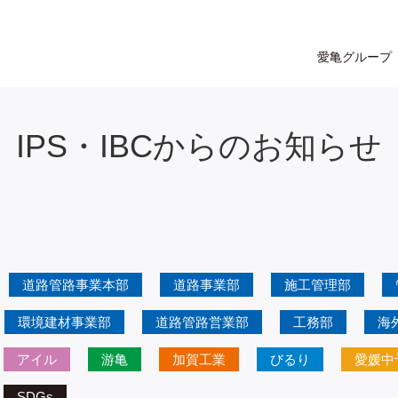
愛亀グループ
IPS・IBCからのお知らせ
道路管路事業本部
道路事業部
施工管理部
環境建材事業部
道路管路営業部
工務部
海
アイル
游亀
加賀工業
びるり
愛媛中
SDGs