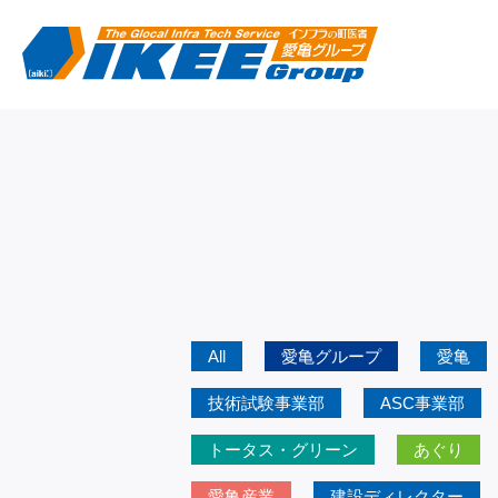
All
愛亀グループ
愛亀
技術試験事業部
ASC事業部
トータス・グリーン
あぐり
愛亀産業
建設ディレクター