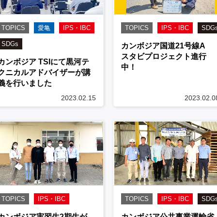
TOPICS
愛亀
IPS・IBC
TOPICS
IPS・IBC
SDG
SDGs
カンボジア国道21号線A
スタビプロジェクト進行
カンボジア TSIにて黒河テ
中！
クニカルアドバイザーが講
義を行いました
2023.02.15
2023.02.0
TOPICS
IPS・IBC
TOPICS
IPS・IBC
SDG
カンボジア実習生2期生が
カンボジア公共事業運輸省