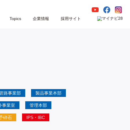
Topics
企業情報
採用サイト
管路事業部
製品事業本部
外事業室
管理本部
予砕石
IPS・IBC