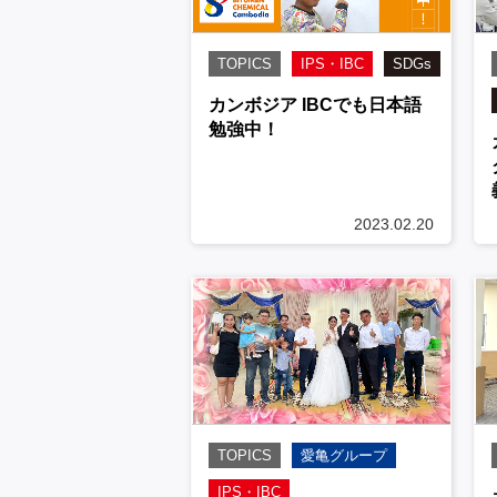
TOPICS
IPS・IBC
SDGs
カンボジア IBCでも日本語
勉強中！
2023.02.20
TOPICS
愛亀グループ
IPS・IBC