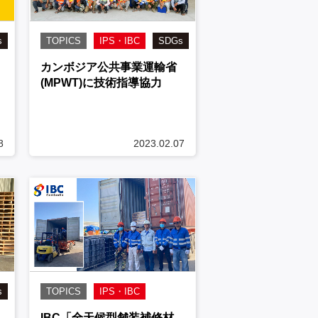
s
TOPICS
IPS・IBC
SDGs
カンボジア公共事業運輸省
(MPWT)に技術指導協力
8
2023.02.07
s
TOPICS
IPS・IBC
IBC「全天候型舗装補修材