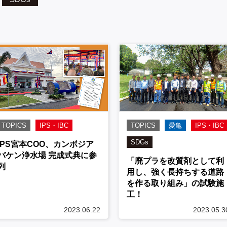
TOPICS
IPS・IBC
TOPICS
愛亀
IPS・IBC
SDGs
IPS宮本COO、カンボジア
バケン浄水場 完成式典に参
「廃プラを改質剤として利
列
用し、強く長持ちする道路
を作る取り組み」の試験施
工！
2023.06.22
2023.05.3