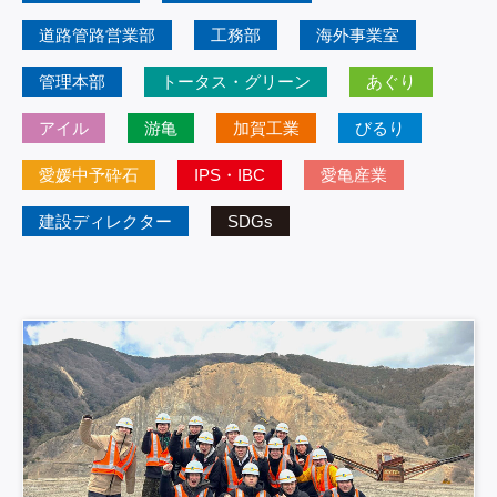
道路管路営業部
工務部
海外事業室
管理本部
トータス・グリーン
あぐり
アイル
游亀
加賀工業
びるり
愛媛中予砕石
IPS・IBC
愛亀産業
建設ディレクター
SDGs