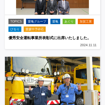
TOPICS
愛亀グループ
愛亀
あぐり
加賀工業
びるり
愛媛中予砕石
優秀安全運転事業所表彰式に出席いたしました。
2024.11.11