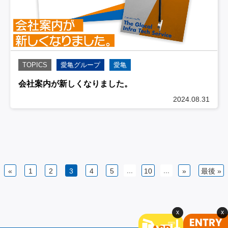
TOPICS
愛亀グループ
愛亀
会社案内が新しくなりました。
2024.08.31
...
...
«
1
2
3
4
5
10
»
最後 »