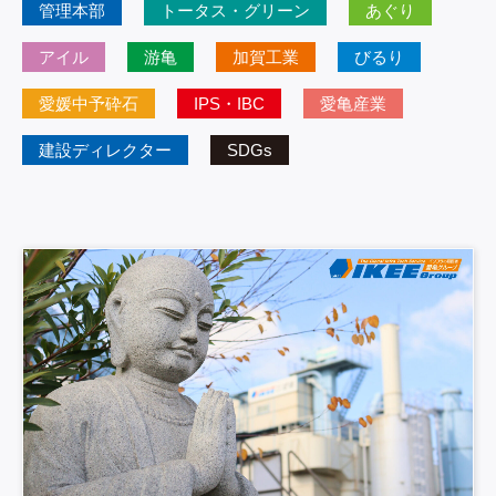
管理本部
トータス・グリーン
あぐり
アイル
游亀
加賀工業
びるり
愛媛中予砕石
IPS・IBC
愛亀産業
建設ディレクター
SDGs