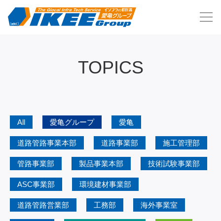
TOPICS
All
愛亀グループ
愛亀
道路管路事業本部
道路事業部
施工管理部
管路事業部
製品事業本部
技術試験事業部
ASC事業部
環境建材事業部
道路管路営業部
工務部
海外事業室